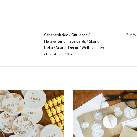
Geschenkidee / Gift ideas
/
Zur W
Platzkarten / Place cards
/
Skandi
Deko / Scandi Decor
/
Weihnachten
/ Christmas
/
DIY Set
 für Goldtaler I Classic - Das Orginal
Bastelset für 10 Pop-Up-Weihnacht
I Bella
BESTELLEN
BESTELLEN