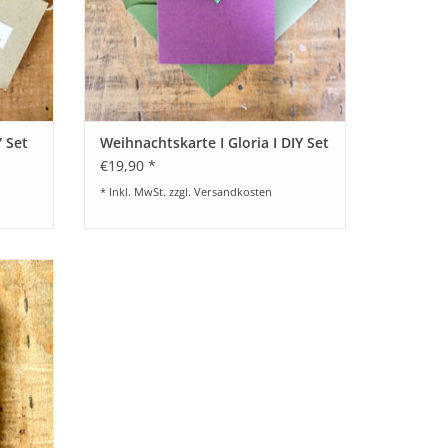
Y Set
Weihnachtskarte I Gloria I DIY Set
€19,90 *
* Inkl. MwSt. zzgl.
Versandkosten
n Paper
issen