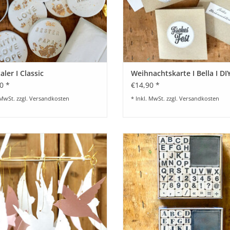
aler I Classic
Weihnachtskarte I Bella I DI
0 *
€14,90 *
 MwSt. zzgl.
Versandkosten
* Inkl. MwSt. zzgl.
Versandkosten
erschiedene Farben verfügbar
Buchstaben-Zahlen-Stempelset vo
Poetry (48 Stück) inkl. Stempelk
BESTELLEN
BESTELLEN