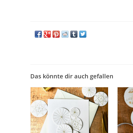
Das könnte dir auch gefallen
Bastelset für 10 Weihnachtskarten I
DIY-Set
Sternenhimmel
BESTELLEN