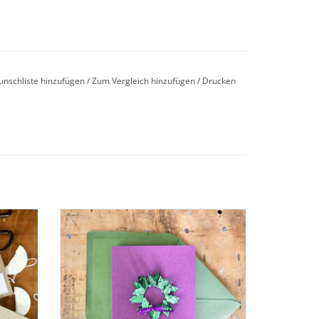
unschliste hinzufügen
/
Zum Vergleich hinzufügen
/
Drucken
skarten
Bastelset für 10 Weihnachtskarten I Gloria
BESTELLEN