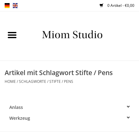
0 Artikel - €0,00
Home
SHOP
WORKSHOPS
Artikel mit Schlagwort Stifte / Pens
HOME
/
SCHLAGWORTE
/
STIFTE / PENS
ABOUT
BLOG
Anlass
TIPPS
Werkzeug