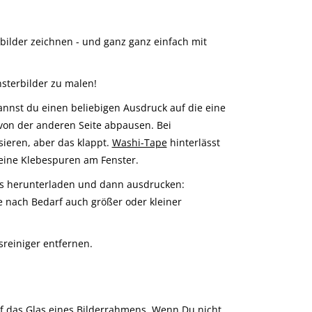
bilder zeichnen - und ganz ganz einfach mit
sterbilder zu malen!
kannst du einen beliebigen Ausdruck auf die eine
 von der anderen Seite abpausen. Bei
ieren, aber das klappt.
Washi-Tape
hinterlässt
eine Klebespuren am Fenster.
os herunterladen und dann ausdrucken:
 nach Bedarf auch größer oder kleiner
reiniger entfernen.
f das Glas eines Bilderrahmens. Wenn Du nicht