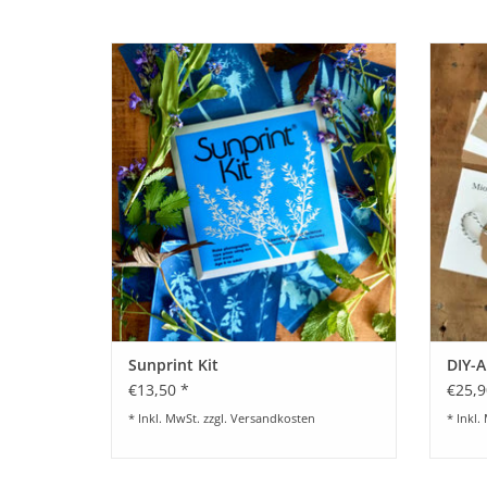
Sunprint Kit mit Spezialpapier für eigene
DIY-
Abzüge
BESTELLEN
Sunprint Kit
DIY-A
€13,50 *
€25,9
* Inkl. MwSt. zzgl.
Versandkosten
* Inkl.