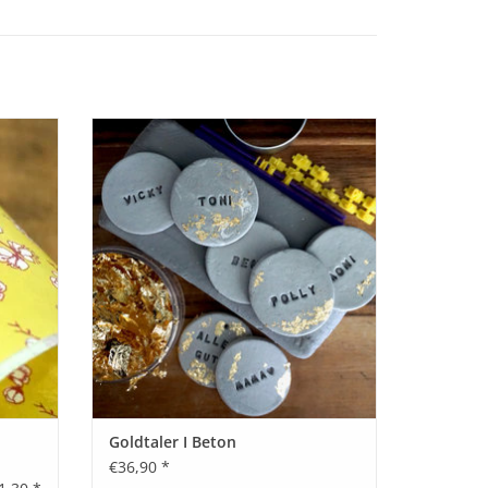
r I
DIY-Set für Goldtaler in Betonoptik
m I 1
BESTELLEN
Goldtaler I Beton
€36,90 *