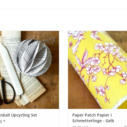
Wabenball Upcycling Set
Rico Design Paper Patch Papie
Schmetterlinge - Gelb I 30 x 42 c
BESTELLEN
Bogen
BESTELLEN
ball Upcycling Set
Paper Patch Papier I
Schmetterlinge - Gelb
0 *