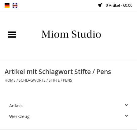
0 Artikel - €0,00
Home
SHOP
WORKSHOPS
Artikel mit Schlagwort Stifte / Pens
HOME
/
SCHLAGWORTE
/
STIFTE / PENS
ABOUT
BLOG
Anlass
TIPPS
Werkzeug