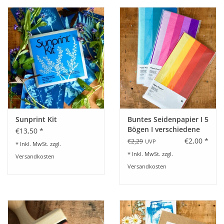
Sunprint Kit
Buntes Seidenpapier I 5
Bögen I verschiedene
€13,50 *
Farben
€2,00 *
€2,29
UVP
* Inkl. MwSt. zzgl.
* Inkl. MwSt. zzgl.
Versandkosten
Versandkosten