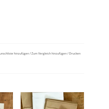
unschliste hinzufügen
/
Zum Vergleich hinzufügen
/
Drucken
änger
Tüten aus Kraftpapier I Flachbeutel I 12
Stück
BESTELLEN