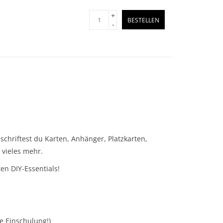
+
BESTELLEN
-
hriftest du Karten, Anhänger, Platzkarten,
 vieles mehr.
en DIY-Essentials!
e Einschulung!)