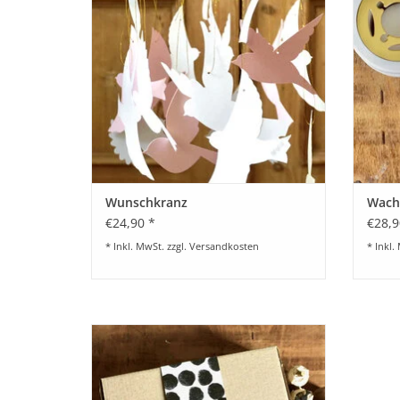
Wunschkranz
Wachs
€24,90 *
€28,9
* Inkl. MwSt. zzgl.
Versandkosten
* Inkl.
DIY-Set für Mini-Stempel
BESTELLEN