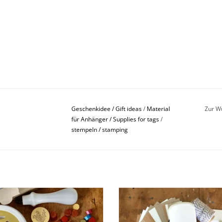
Geschenkidee / Gift ideas
/
Material
Zur W
für Anhänger / Supplies for tags
/
stempeln / stamping
achs-Siegel-Set für Anfänger
DIY-Anhänger-Kit - Geschenkanh
einfach selber machen
BESTELLEN
BESTELLEN