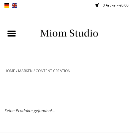
0 Artikel - €0,00
Home
SHOP
WORKSHOPS
HOME
/
MARKEN
/
CONTENT CREATION
ABOUT
BLOG
Keine Produkte gefunden!...
TIPPS